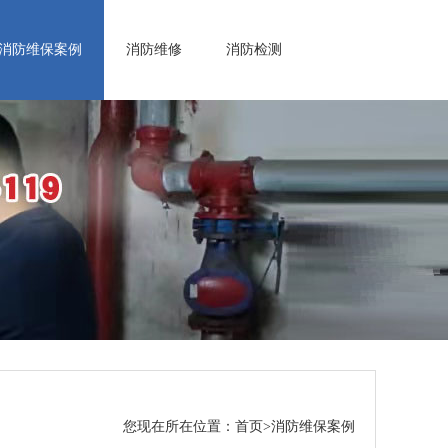
消防维保案例
消防维修
消防检测
您现在所在位置：
首页
>
消防维保案例