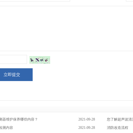
测器维护保养哪些内容？
2021-09-28
您了解超声波清
检测内容
2021-09-28
消防改造流程