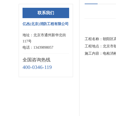
联系我们
亿杰(北京)消防工程有限公司
地址：北京市通州新华北街
工程名称：朝阳区
117号
工程地点：北京市
电话：13439898057
施工内容：电检消
全国咨询热线
400-0346-119