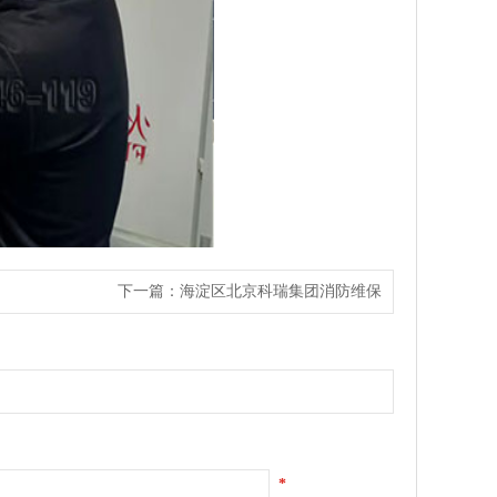
下一篇：
海淀区北京科瑞集团消防维保
*