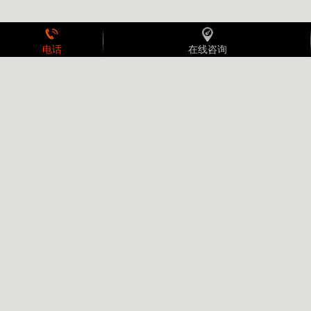
电话
在线咨询
消防维保案例
北京顺义国际学校消防维保，
北京朝阳区连锁酒店消防维保
学校消防维保的重要性