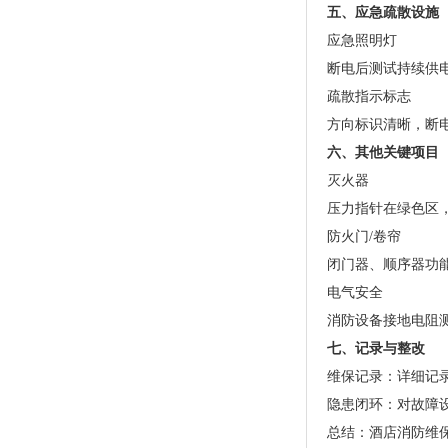
五、应急疏散设施
应急照明灯
断电后测试持续供电
疏散指示标志
方向标识清晰，断
六、其他关键项目
灭火器
压力指针在绿色区
防火门/卷帘
闭门器、顺序器功
电气安全
消防设备接地电阻
七、记录与整改
维保记录：详细记
隐患闭环：对故障
总结：酒店消防维