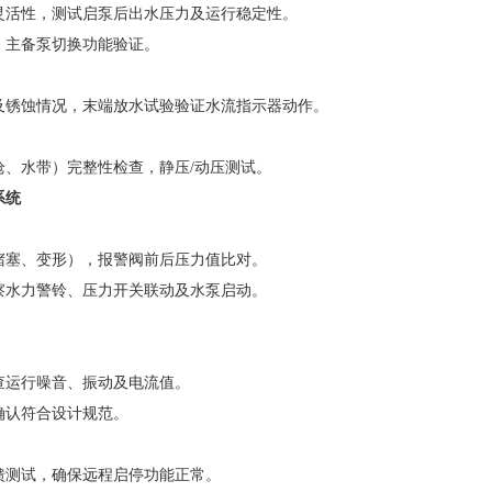
灵活性，测试启泵后出水压力及运行稳定性。
、主备泵切换功能验证。
及锈蚀情况，末端放水试验验证水流指示器动作。
枪、水带）完整性检查，静压/动压测试。
系统
堵塞、变形），报警阀前后压力值比对。
察水力警铃、压力开关联动及水泵启动。
查运行噪音、振动及电流值。
确认符合设计规范。
馈测试，确保远程启停功能正常。