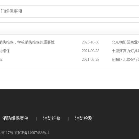
帘门维保事项
消防维保，学校消防维保的重要性
2023-10-30
北京朝阳区商业
防维保
2021-09-28
十里河高力灯具城
院
2021-09-28
朝阳区北京银行
消防维保案例
|
消防维修
|
消防检测
17号 京ICP备14007488号-4