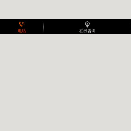
电话
在线咨询
拨打电话
在线咨询
海湾气体灭火主机维保操作按键说明
2021-09-28 16:11:49
海湾气体灭火主机维保操作按键说明：
自检：正常状态按下此键则对液晶、指示灯和蜂鸣器等进行自
检，操作权限受设置锁控制。