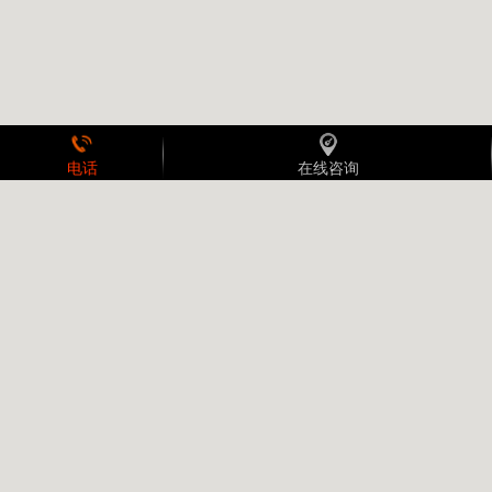
电话
在线咨询
拨打电话
在线咨询
2016年*新版消防维保方案要如何定制?
2021-09-28 16:11:49
消防维保，是消防系统发挥正常功能的前提保障。维保中心依照*