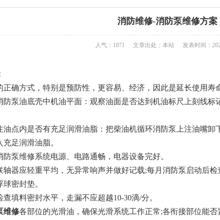
消防维修-消防泵维修方案
人气：1071
文章出处：本站
发表时间：2022
：
确方式，特别是预防性，更容易、经济，因此是延长使用寿命
泵油底壳中机油平面：观察油面是否达到机油标尺上刻线标记
点内是否有充足润滑油脂：把柴油机循环消防泵上注油嘴卸下
入充足润滑油脂。
泵维修系统电源、电路通畅，电器设备完好。
器应轻重平均，无异常响声并做好记载;每月消防泵启动后检
浮球密封垫。
填料密封水平，走漏不应超越10-30滴/分。
泵维修
各部位的光滑油，确保光滑系统工作正常;各衔接部位能否