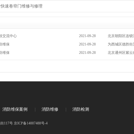
全快速卷帘门维修与修理
技交流中心
2021-09-28
北京朝阳区连锁
防维保
2021-09-28
为西城区德胜街
防维保
2021-09-28
北京通州区紫云
消防维保案例
|
消防维修
|
消防检测
17号 京ICP备14007488号-4