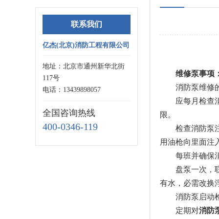
联系我们
亿杰(北京)消防工程有限公司
地址：北京市通州新华北街
维修泵事项
117号
消防泵维修的正
电话：13439898057
应每月检查消防
全国咨询热线
限。
400-0346-119
检查消防泵注油
用油枪向里面注
每班并确保消防
盘泵一次，联轴
有水，必需改换
消防泵启动检查
定期对
消防